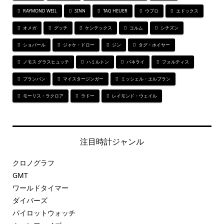
RAYMOND WEIL
SINN
TAG HEUER
ウブロ
エドックス
オメガ
グッチ
ケンテックス
コルム
シチズン
ショパール
ジャケ・ドロー
ジン
タグ・ホイヤー
ノモス グラスヒュッテ
ハミルトン
パネライ
フォルティス
ブランパン
マイスタージンガー
ミッシェル・エルブラン
モーリス・ラクロア
ラドー
レイモンド・ウェイル
注目時計ジャンル
クロノグラフ
GMT
ワールドタイマー
ダイバーズ
パイロットウォッチ