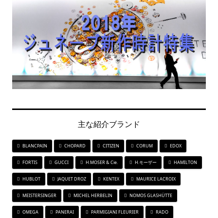
主な紹介ブランド
BLANCPAIN
CHOPARD
CITIZEN
CORUM
EDOX
FORTIS
GUCCI
H.MOSER & Cie.
H.モーザー
HAMILTON
HUBLOT
JAQUET DROZ
KENTEX
MAURICE LACROIX
MEISTERSINGER
MICHEL HERBELIN
NOMOS GLASHÜTTE
OMEGA
PANERAI
PARMIGIANI FLEURIER
RADO