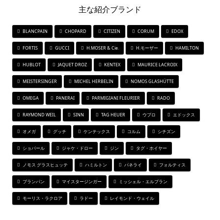
主な紹介ブランド
BLANCPAIN
CHOPARD
CITIZEN
CORUM
EDOX
FORTIS
GUCCI
H.MOSER & Cie.
H.モーザー
HAMILTON
HUBLOT
JAQUET DROZ
KENTEX
MAURICE LACROIX
MEISTERSINGER
MICHEL HERBELIN
NOMOS GLASHÜTTE
OMEGA
PANERAI
PARMIGIANI FLEURIER
RADO
RAYMOND WEIL
SINN
TAG HEUER
ウブロ
エドックス
オメガ
グッチ
ケンテックス
コルム
シチズン
ショパール
ジャケ・ドロー
ジン
タグ・ホイヤー
ノモス グラスヒュッテ
ハミルトン
パネライ
フォルティス
ブランパン
マイスタージンガー
ミッシェル・エルブラン
モーリス・ラクロア
ラドー
レイモンド・ウェイル