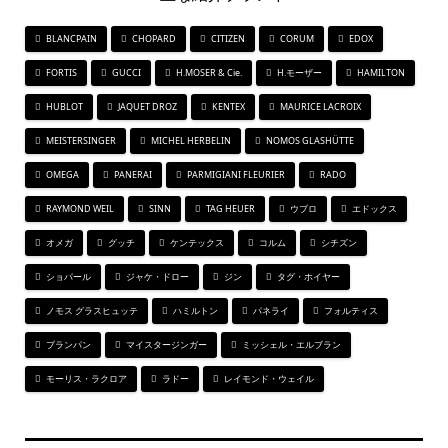
BLANCPAIN
CHOPARD
CITIZEN
CORUM
EDOX
FORTIS
GUCCI
H.MOSER & Cie.
H.モーザー
HAMILTON
HUBLOT
JAQUET DROZ
KENTEX
MAURICE LACROIX
MEISTERSINGER
MICHEL HERBELIN
NOMOS GLASHÜTTE
OMEGA
PANERAI
PARMIGIANI FLEURIER
RADO
RAYMOND WEIL
SINN
TAG HEUER
ウブロ
エドックス
オメガ
グッチ
ケンテックス
コルム
シチズン
ショパール
ジャケ・ドロー
ジン
タグ・ホイヤー
ノモス グラスヒュッテ
ハミルトン
パネライ
フォルティス
ブランパン
マイスタージンガー
ミッシェル・エルブラン
モーリス・ラクロア
ラドー
レイモンド・ウェイル