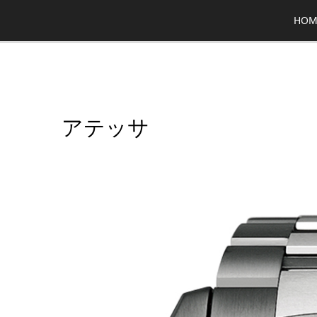
HOM
アテッサ