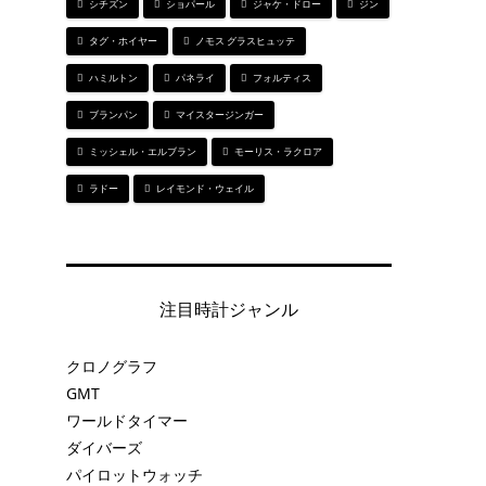
シチズン
ショパール
ジャケ・ドロー
ジン
タグ・ホイヤー
ノモス グラスヒュッテ
ハミルトン
パネライ
フォルティス
ブランパン
マイスタージンガー
ミッシェル・エルブラン
モーリス・ラクロア
ラドー
レイモンド・ウェイル
注目時計ジャンル
クロノグラフ
GMT
ワールドタイマー
ダイバーズ
パイロットウォッチ