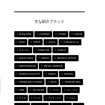
主な紹介ブランド
BLANCPAIN
CHOPARD
CITIZEN
CORUM
EDOX
FORTIS
GUCCI
H.MOSER & Cie.
H.モーザー
HAMILTON
HUBLOT
JAQUET DROZ
KENTEX
MAURICE LACROIX
MEISTERSINGER
MICHEL HERBELIN
NOMOS GLASHÜTTE
OMEGA
PANERAI
PARMIGIANI FLEURIER
RADO
RAYMOND WEIL
SINN
TAG HEUER
ウブロ
エドックス
オメガ
グッチ
ケンテックス
コルム