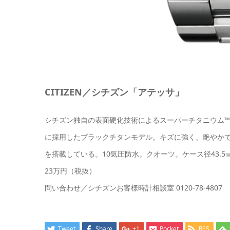
CITIZEN／シチズン「アテッサ」
シチズン独自の表面硬化技術によるスーパーチタニウム™
に採用したブラックチタンモデル。キズに強く、艶やかで
を搭載している。10気圧防水。クオーツ。ケース径43.5
23万円（税抜）
問い合わせ／シチズンお客様時計相談室 0120-78-4807
Tweet
Share
+1
Pocket
RSS