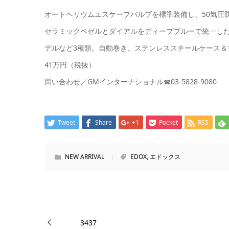
オートヘリウムエスケープバルブを標準装備し、50気圧
セラミックベゼルとダイアルをディープブルーで統一した
デルなど3種類。自動巻き。ステンレススチールケース＆
41万円（税抜）
問い合わせ／GMインターナショナル☎03-5828-9080
Tweet
Share
+1
Pocket
RSS
NEW ARRIVAL
EDOX
,
エドックス
3437