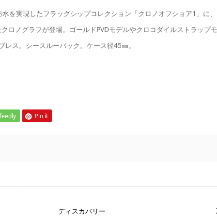
防水を実現したフラッグシップコレクション「クロノオフショア1」に、
クロノグラフが登場。ゴールドPVDモデルやクロコダイルストラップ
ブレス。シースルーバック。ケース径45㎜。
feedly
Pin it
ディスカバリー