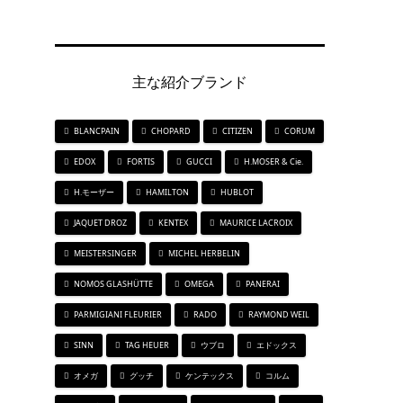
主な紹介ブランド
BLANCPAIN
CHOPARD
CITIZEN
CORUM
EDOX
FORTIS
GUCCI
H.MOSER & Cie.
H.モーザー
HAMILTON
HUBLOT
JAQUET DROZ
KENTEX
MAURICE LACROIX
MEISTERSINGER
MICHEL HERBELIN
NOMOS GLASHÜTTE
OMEGA
PANERAI
PARMIGIANI FLEURIER
RADO
RAYMOND WEIL
SINN
TAG HEUER
ウブロ
エドックス
オメガ
グッチ
ケンテックス
コルム