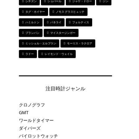
シチズン
ショパール
ジャケ・ドロー
ジン
タグ・ホイヤー
ノモス グラスヒュッテ
ハミルトン
パネライ
フォルティス
ブランパン
マイスタージンガー
ミッシェル・エルブラン
モーリス・ラクロア
ラドー
レイモンド・ウェイル
注目時計ジャンル
クロノグラフ
GMT
ワールドタイマー
ダイバーズ
パイロットウォッチ