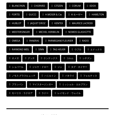
BLANCPAIN
CHOPARD
CITIZEN
CORUM
EDOX
FORTIS
GUCCI
H.MOSER & Cie.
H.モーザー
HAMILTON
HUBLOT
JAQUET DROZ
KENTEX
MAURICE LACROIX
MEISTERSINGER
MICHEL HERBELIN
NOMOS GLASHÜTTE
OMEGA
PANERAI
PARMIGIANI FLEURIER
RADO
RAYMOND WEIL
SINN
TAG HEUER
ウブロ
エドックス
オメガ
グッチ
ケンテックス
コルム
シチズン
ショパール
ジャケ・ドロー
ジン
タグ・ホイヤー
ノモス グラスヒュッテ
ハミルトン
パネライ
フォルティス
ブランパン
マイスタージンガー
ミッシェル・エルブラン
モーリス・ラクロア
ラドー
レイモンド・ウェイル