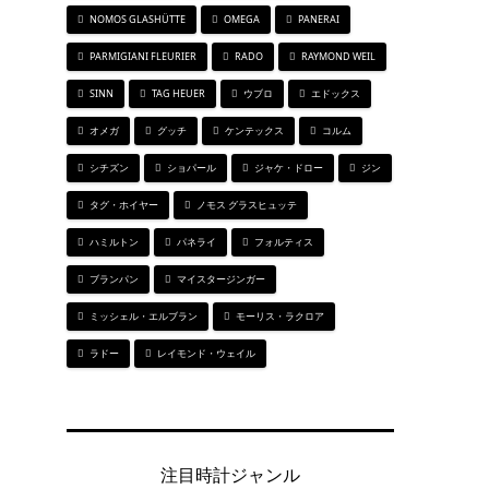
NOMOS GLASHÜTTE
OMEGA
PANERAI
PARMIGIANI FLEURIER
RADO
RAYMOND WEIL
SINN
TAG HEUER
ウブロ
エドックス
オメガ
グッチ
ケンテックス
コルム
シチズン
ショパール
ジャケ・ドロー
ジン
タグ・ホイヤー
ノモス グラスヒュッテ
ハミルトン
パネライ
フォルティス
ブランパン
マイスタージンガー
ミッシェル・エルブラン
モーリス・ラクロア
ラドー
レイモンド・ウェイル
注目時計ジャンル