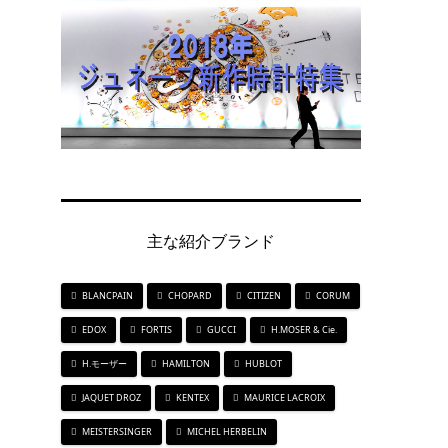
ト
主な紹介ブランド
BLANCPAIN
CHOPARD
CITIZEN
CORUM
EDOX
FORTIS
GUCCI
H.MOSER & Cie.
H.モーザー
HAMILTON
HUBLOT
JAQUET DROZ
KENTEX
MAURICE LACROIX
MEISTERSINGER
MICHEL HERBELIN